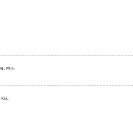
中游刃有余。
有玩腻。