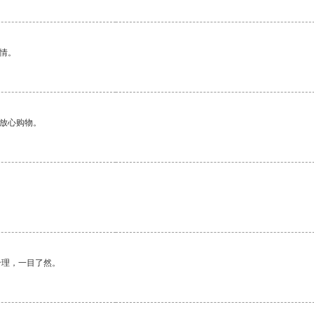
情。
够放心购物。
合理，一目了然。