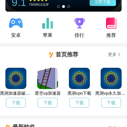
9.1
立即下载
75509512点评
安卓
苹果
排行
推荐
首页推荐
更多
黑洞加速器破解版永久免费下载
星空vp加速器
黑洞vpn下載
黑洞vp永久加速器官网
下载
下载
下载
下载
最新软件