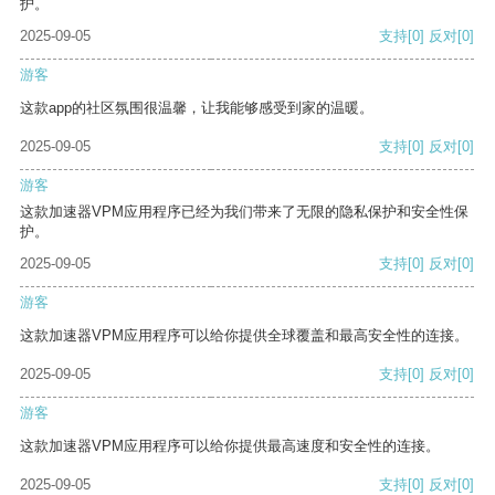
护。
2025-09-05
支持
[0]
反对
[0]
游客
这款app的社区氛围很温馨，让我能够感受到家的温暖。
2025-09-05
支持
[0]
反对
[0]
游客
这款加速器VPM应用程序已经为我们带来了无限的隐私保护和安全性保
护。
2025-09-05
支持
[0]
反对
[0]
游客
这款加速器VPM应用程序可以给你提供全球覆盖和最高安全性的连接。
2025-09-05
支持
[0]
反对
[0]
游客
这款加速器VPM应用程序可以给你提供最高速度和安全性的连接。
2025-09-05
支持
[0]
反对
[0]