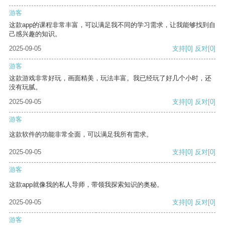
游客
这款app的课程非常丰富，可以满足我不同的学习需求，让我能够找到自
己感兴趣的知识。
2025-09-05
支持
[0]
反对
[0]
游客
这款游戏非常好玩，画面精美，玩法丰富。我已经玩了好几个小时，还
没有玩腻。
2025-09-05
支持
[0]
反对
[0]
游客
这款软件的功能非常全面，可以满足我所有需求。
2025-09-05
支持
[0]
反对
[0]
游客
这款app就像我的私人导师，带领我探索知识的奥秘。
2025-09-05
支持
[0]
反对
[0]
游客