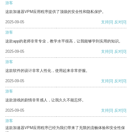
游客
这款加速器VPM应用程序提供了顶级的安全性和隐私保护。
2025-09-05
支持
[0]
反对
[0]
游客
这款app的老师非常专业，教学水平很高，让我能够学到实用的知识。
2025-09-05
支持
[0]
反对
[0]
游客
这款软件的设计非常人性化，使用起来非常舒服。
2025-09-05
支持
[0]
反对
[0]
游客
这款游戏的剧情非常感人，让我久久不能忘怀。
2025-09-05
支持
[0]
反对
[0]
游客
这款加速器VPM应用程序已经为我们带来了无限的流畅体验和安全性保