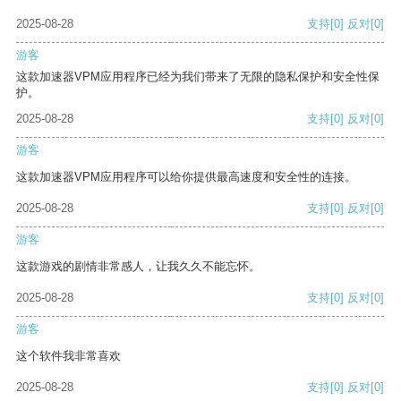
2025-08-28
支持
[0]
反对
[0]
游客
这款加速器VPM应用程序已经为我们带来了无限的隐私保护和安全性保
护。
2025-08-28
支持
[0]
反对
[0]
游客
这款加速器VPM应用程序可以给你提供最高速度和安全性的连接。
2025-08-28
支持
[0]
反对
[0]
游客
这款游戏的剧情非常感人，让我久久不能忘怀。
2025-08-28
支持
[0]
反对
[0]
游客
这个软件我非常喜欢
2025-08-28
支持
[0]
反对
[0]