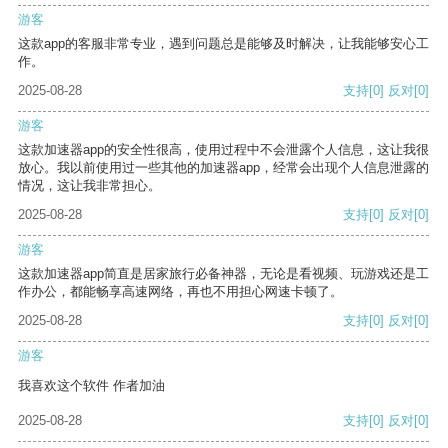
游客
这款app的客服非常专业，遇到问题总是能够及时解决，让我能够安心工
作。
2025-08-28
支持
[0]
反对
[0]
游客
这款加速器app的安全性很高，使用过程中不会泄露个人信息，这让我很
放心。我以前使用过一些其他的加速器app，经常会出现个人信息泄露的
情况，这让我非常担心。
2025-08-28
支持
[0]
反对
[0]
游客
这款加速器app简直是居家旅行必备神器，无论是看视频、玩游戏还是工
作办公，都能畅享高速网络，再也不用担心网速卡顿了。
2025-08-28
支持
[0]
反对
[0]
游客
我喜欢这个软件 作者加油
2025-08-28
支持
[0]
反对
[0]