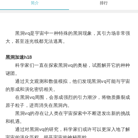
简介
排行
黑洞vq是宇宙中一种特殊的黑洞现象，其引力场非常强
大，甚至连光线都无法逃离。
黑洞加速h18
科学家们一直在探索黑洞vq的奥秘，试图解开它的种种
谜团。
通过天文观测和数值模拟，他们发现黑洞vq可能与宇宙
的形成和演化密切相关。
在黑洞vq周围，会形成强烈的引力潮汐，将物质撕裂成
原子粒子，进而消失在黑洞内。
黑洞vq的存在让人类在宇宙探索中不断迸发出新的挑战
和机遇。
通过对黑洞vq的研究，科学家们或许可以更深入地了解
宇宙的演化历程，揭开宇宙的神秘面纱。