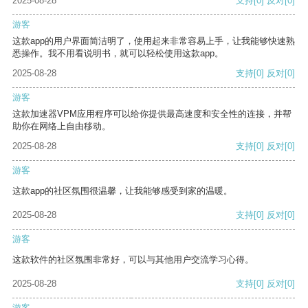
2025-08-28
支持
[0]
反对
[0]
游客
这款app的用户界面简洁明了，使用起来非常容易上手，让我能够快速熟
悉操作。我不用看说明书，就可以轻松使用这款app。
2025-08-28
支持
[0]
反对
[0]
游客
这款加速器VPM应用程序可以给你提供最高速度和安全性的连接，并帮
助你在网络上自由移动。
2025-08-28
支持
[0]
反对
[0]
游客
这款app的社区氛围很温馨，让我能够感受到家的温暖。
2025-08-28
支持
[0]
反对
[0]
游客
这款软件的社区氛围非常好，可以与其他用户交流学习心得。
2025-08-28
支持
[0]
反对
[0]
游客