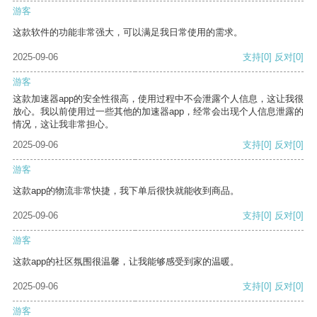
游客
这款软件的功能非常强大，可以满足我日常使用的需求。
2025-09-06
支持
[0]
反对
[0]
游客
这款加速器app的安全性很高，使用过程中不会泄露个人信息，这让我很
放心。我以前使用过一些其他的加速器app，经常会出现个人信息泄露的
情况，这让我非常担心。
2025-09-06
支持
[0]
反对
[0]
游客
这款app的物流非常快捷，我下单后很快就能收到商品。
2025-09-06
支持
[0]
反对
[0]
游客
这款app的社区氛围很温馨，让我能够感受到家的温暖。
2025-09-06
支持
[0]
反对
[0]
游客