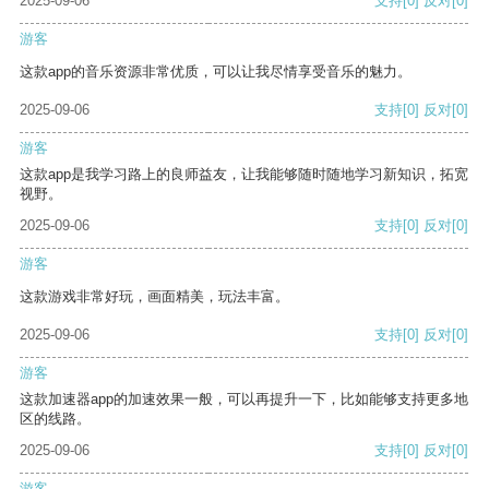
2025-09-06
支持
[0]
反对
[0]
游客
这款app的音乐资源非常优质，可以让我尽情享受音乐的魅力。
2025-09-06
支持
[0]
反对
[0]
游客
这款app是我学习路上的良师益友，让我能够随时随地学习新知识，拓宽
视野。
2025-09-06
支持
[0]
反对
[0]
游客
这款游戏非常好玩，画面精美，玩法丰富。
2025-09-06
支持
[0]
反对
[0]
游客
这款加速器app的加速效果一般，可以再提升一下，比如能够支持更多地
区的线路。
2025-09-06
支持
[0]
反对
[0]
游客