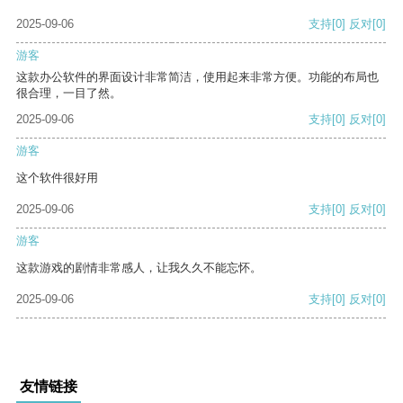
2025-09-06
支持
[0]
反对
[0]
游客
这款办公软件的界面设计非常简洁，使用起来非常方便。功能的布局也
很合理，一目了然。
2025-09-06
支持
[0]
反对
[0]
游客
这个软件很好用
2025-09-06
支持
[0]
反对
[0]
游客
这款游戏的剧情非常感人，让我久久不能忘怀。
2025-09-06
支持
[0]
反对
[0]
友情链接