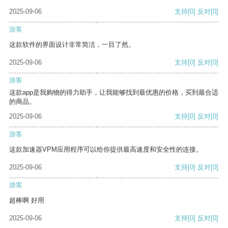
2025-09-06
支持
[0]
反对
[0]
游客
这款软件的界面设计非常简洁，一目了然。
2025-09-06
支持
[0]
反对
[0]
游客
这款app是我购物的得力助手，让我能够找到最优惠的价格，买到最合适
的商品。
2025-09-06
支持
[0]
反对
[0]
游客
这款加速器VPM应用程序可以给你提供最高速度和安全性的连接。
2025-09-06
支持
[0]
反对
[0]
游客
超棒啊 好用
2025-09-06
支持
[0]
反对
[0]