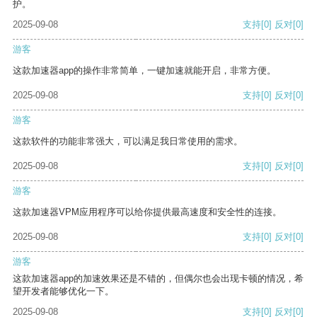
护。
2025-09-08
支持
[0]
反对
[0]
游客
这款加速器app的操作非常简单，一键加速就能开启，非常方便。
2025-09-08
支持
[0]
反对
[0]
游客
这款软件的功能非常强大，可以满足我日常使用的需求。
2025-09-08
支持
[0]
反对
[0]
游客
这款加速器VPM应用程序可以给你提供最高速度和安全性的连接。
2025-09-08
支持
[0]
反对
[0]
游客
这款加速器app的加速效果还是不错的，但偶尔也会出现卡顿的情况，希
望开发者能够优化一下。
2025-09-08
支持
[0]
反对
[0]