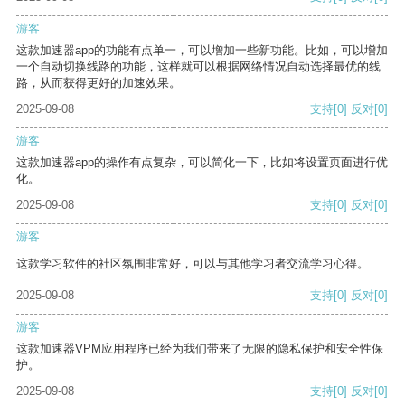
游客
这款加速器app的功能有点单一，可以增加一些新功能。比如，可以增加
一个自动切换线路的功能，这样就可以根据网络情况自动选择最优的线
路，从而获得更好的加速效果。
2025-09-08
支持
[0]
反对
[0]
游客
这款加速器app的操作有点复杂，可以简化一下，比如将设置页面进行优
化。
2025-09-08
支持
[0]
反对
[0]
游客
这款学习软件的社区氛围非常好，可以与其他学习者交流学习心得。
2025-09-08
支持
[0]
反对
[0]
游客
这款加速器VPM应用程序已经为我们带来了无限的隐私保护和安全性保
护。
2025-09-08
支持
[0]
反对
[0]