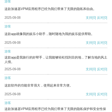
游客
这款加速器VPM应用程序已经为我们带来了无限的隐私和自由。
2025-09-08
支持
[0]
反对
[0]
游客
这款app就像我的娱乐小助手，随时随地为我的娱乐提供帮助。
2025-09-08
支持
[0]
反对
[0]
游客
这款app是我旅行的好帮手，让我能够轻松找到目的地，了解当地的风土
人情。
2025-09-08
支持
[0]
反对
[0]
游客
这款软件的功能非常强大，使用起来非常方便。
2025-09-08
支持
[0]
反对
[0]
游客
这款加速器VPM应用程序已经为我们带来了无限的隐私保护和安全性保