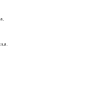
情。
有玩腻。