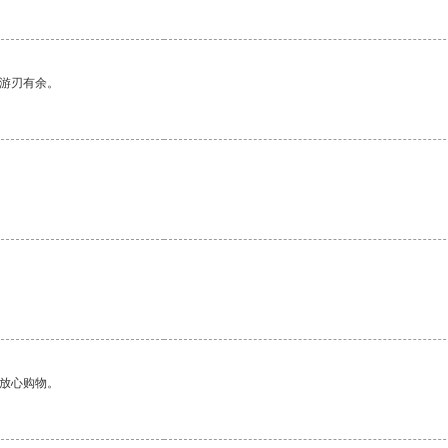
中游刃有余。
够放心购物。