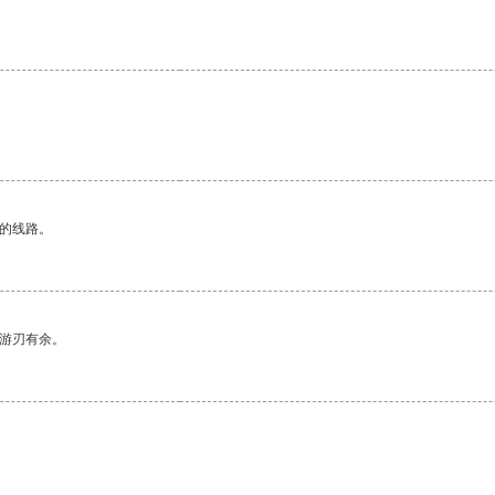
区的线路。
中游刃有余。