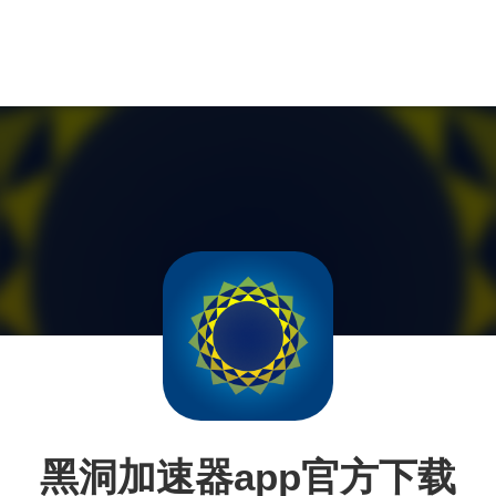
黑洞加速器app官方下载