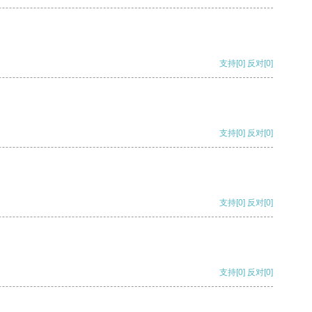
支持
[0]
反对
[0]
支持
[0]
反对
[0]
支持
[0]
反对
[0]
支持
[0]
反对
[0]