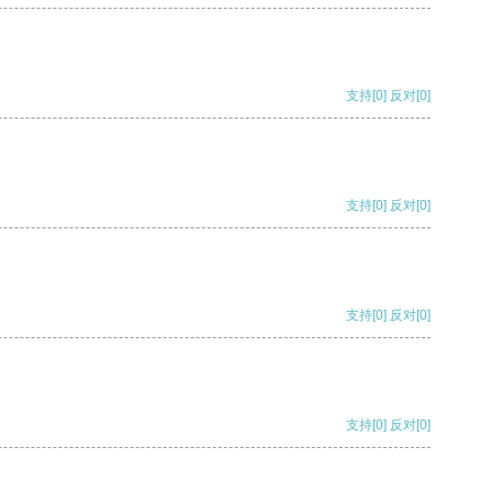
支持
[0]
反对
[0]
支持
[0]
反对
[0]
支持
[0]
反对
[0]
支持
[0]
反对
[0]