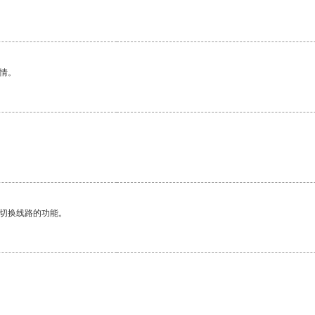
情。
动切换线路的功能。