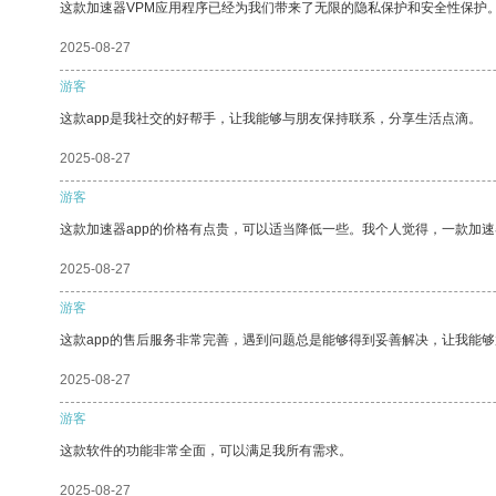
这款加速器VPM应用程序已经为我们带来了无限的隐私保护和安全性保护
2025-08-27
游客
这款app是我社交的好帮手，让我能够与朋友保持联系，分享生活点滴。
2025-08-27
游客
这款加速器app的价格有点贵，可以适当降低一些。我个人觉得，一款加速
2025-08-27
游客
这款app的售后服务非常完善，遇到问题总是能够得到妥善解决，让我能
2025-08-27
游客
这款软件的功能非常全面，可以满足我所有需求。
2025-08-27