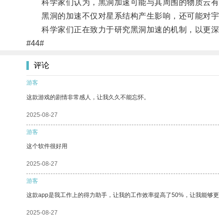
科学家们认为，黑洞加速可能与其周围的物质云有关
黑洞的加速不仅对星系结构产生影响，还可能对宇
科学家们正在致力于研究黑洞加速的机制，以更深
#44#
评论
游客
这款游戏的剧情非常感人，让我久久不能忘怀。
2025-08-27
游客
这个软件很好用
2025-08-27
游客
这款app是我工作上的得力助手，让我的工作效率提高了50%，让我能够
2025-08-27