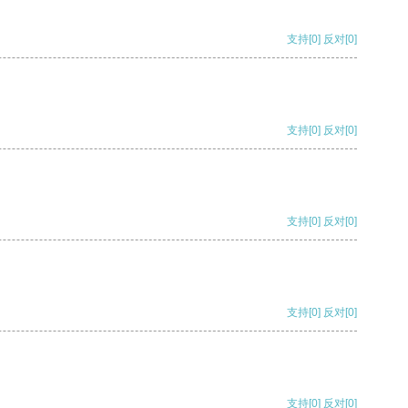
支持
[0]
反对
[0]
支持
[0]
反对
[0]
支持
[0]
反对
[0]
支持
[0]
反对
[0]
支持
[0]
反对
[0]