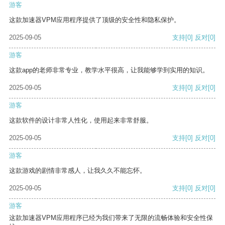
游客
这款加速器VPM应用程序提供了顶级的安全性和隐私保护。
2025-09-05
支持
[0]
反对
[0]
游客
这款app的老师非常专业，教学水平很高，让我能够学到实用的知识。
2025-09-05
支持
[0]
反对
[0]
游客
这款软件的设计非常人性化，使用起来非常舒服。
2025-09-05
支持
[0]
反对
[0]
游客
这款游戏的剧情非常感人，让我久久不能忘怀。
2025-09-05
支持
[0]
反对
[0]
游客
这款加速器VPM应用程序已经为我们带来了无限的流畅体验和安全性保