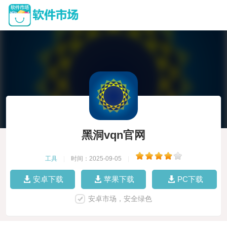
黑洞vqn官网
工具
|
时间：2025-09-05
|
安卓下载
苹果下载
PC下载
安卓市场，安全绿色