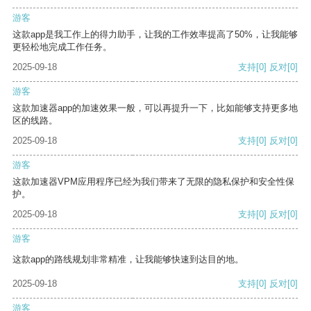
游客
这款app是我工作上的得力助手，让我的工作效率提高了50%，让我能够
更轻松地完成工作任务。
2025-09-18
支持
[0]
反对
[0]
游客
这款加速器app的加速效果一般，可以再提升一下，比如能够支持更多地
区的线路。
2025-09-18
支持
[0]
反对
[0]
游客
这款加速器VPM应用程序已经为我们带来了无限的隐私保护和安全性保
护。
2025-09-18
支持
[0]
反对
[0]
游客
这款app的路线规划非常精准，让我能够快速到达目的地。
2025-09-18
支持
[0]
反对
[0]
游客