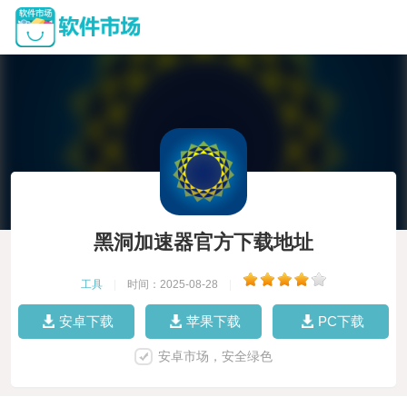
黑洞加速器官方下载地址
工具
|
时间：2025-08-28
|
安卓下载
苹果下载
PC下载
安卓市场，安全绿色