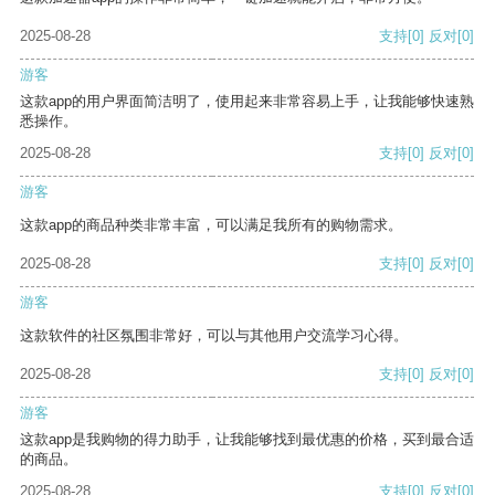
2025-08-28
支持
[0]
反对
[0]
游客
这款app的用户界面简洁明了，使用起来非常容易上手，让我能够快速熟
悉操作。
2025-08-28
支持
[0]
反对
[0]
游客
这款app的商品种类非常丰富，可以满足我所有的购物需求。
2025-08-28
支持
[0]
反对
[0]
游客
这款软件的社区氛围非常好，可以与其他用户交流学习心得。
2025-08-28
支持
[0]
反对
[0]
游客
这款app是我购物的得力助手，让我能够找到最优惠的价格，买到最合适
的商品。
2025-08-28
支持
[0]
反对
[0]