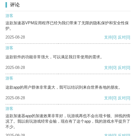
评论
游客
这款加速器VPM应用程序已经为我们带来了无限的隐私保护和安全性保
护。
2025-08-28
支持
[0]
反对
[0]
游客
这款软件的功能非常强大，可以满足我日常使用的需求。
2025-08-28
支持
[0]
反对
[0]
游客
这款app的用户群体非常庞大，我可以结识到来自世界各地的朋友。
2025-08-28
支持
[0]
反对
[0]
游客
这款加速器app的加速效果非常好，玩游戏再也不会出现卡顿、掉线的情
况了。我以前玩游戏经常会输，现在有了这个app，我的游戏水平提升了
不少。
2025-08-28
支持
[0]
反对
[0]