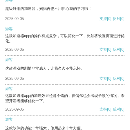
超级好用的加速器，妈妈再也不用担心我的学习啦！
2025-09-05
支持
[0]
反对
[0]
游客
这款加速器app的操作有点复杂，可以简化一下，比如将设置页面进行优
化。
2025-09-05
支持
[0]
反对
[0]
游客
这款游戏的剧情非常感人，让我久久不能忘怀。
2025-09-05
支持
[0]
反对
[0]
游客
这款加速器app的加速效果还是不错的，但偶尔也会出现卡顿的情况，希
望开发者能够优化一下。
2025-09-05
支持
[0]
反对
[0]
游客
这款软件的功能非常强大，使用起来非常方便。