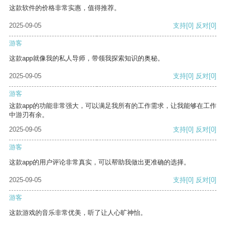
这款软件的价格非常实惠，值得推荐。
2025-09-05
支持
[0]
反对
[0]
游客
这款app就像我的私人导师，带领我探索知识的奥秘。
2025-09-05
支持
[0]
反对
[0]
游客
这款app的功能非常强大，可以满足我所有的工作需求，让我能够在工作
中游刃有余。
2025-09-05
支持
[0]
反对
[0]
游客
这款app的用户评论非常真实，可以帮助我做出更准确的选择。
2025-09-05
支持
[0]
反对
[0]
游客
这款游戏的音乐非常优美，听了让人心旷神怡。