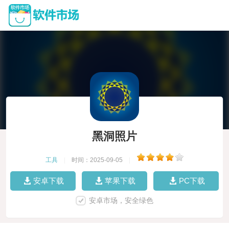
黑洞照片
工具
|
时间：2025-09-05
|
安卓下载
苹果下载
PC下载
安卓市场，安全绿色