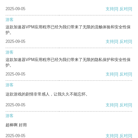
2025-09-05
支持
[0]
反对
[0]
游客
这款加速器VPM应用程序已经为我们带来了无限的流畅体验和安全性保
护。
2025-09-05
支持
[0]
反对
[0]
游客
这款加速器VPM应用程序已经为我们带来了无限的隐私保护和安全性保
护。
2025-09-05
支持
[0]
反对
[0]
游客
这款游戏的剧情非常感人，让我久久不能忘怀。
2025-09-05
支持
[0]
反对
[0]
游客
超棒啊 好用
2025-09-05
支持
[0]
反对
[0]